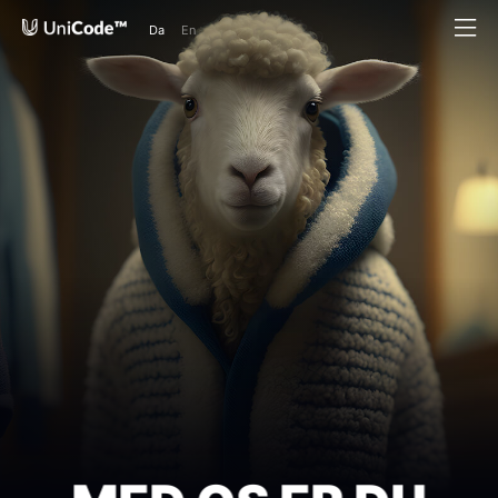
Da
En