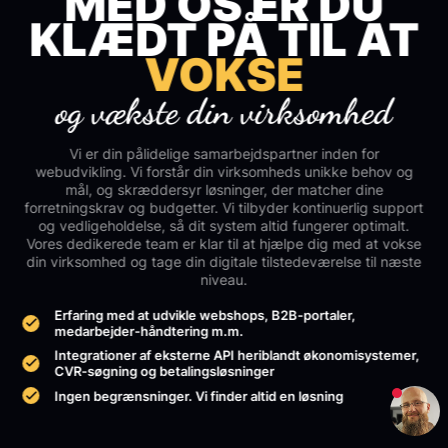
MED OS ER DU
KLÆDT PÅ TIL AT
VOKSE
og vækste din virksomhed
Vi er din pålidelige samarbejdspartner inden for
webudvikling. Vi forstår din virksomheds unikke behov og
mål, og skræddersyr løsninger, der matcher dine
forretningskrav og budgetter. Vi tilbyder kontinuerlig support
og vedligeholdelse, så dit system altid fungerer optimalt.
Vores dedikerede team er klar til at hjælpe dig med at vokse
din virksomhed og tage din digitale tilstedeværelse til næste
niveau.
Erfaring med at udvikle webshops, B2B-portaler,
medarbejder-håndtering m.m.
Integrationer af eksterne API heriblandt økonomisystemer,
CVR-søgning og betalingsløsninger
Ingen begrænsninger. Vi finder altid en løsning