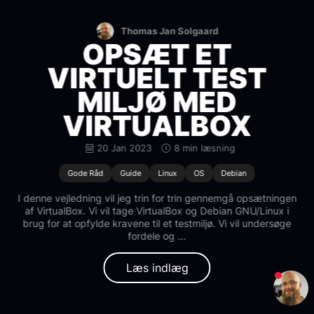
Thomas Jan Solgaard
OPSÆT ET
VIRTUELT TEST
MILJØ MED
VIRTUALBOX
20 Jan 2023
8 min læsning
Gode Råd
Guide
Linux
OS
Debian
I denne vejledning vil jeg trin for trin gennemgå opsætningen
af VirtualBox. Vi vil tage VirtualBox og Debian GNU/Linux i
brug for at opfylde kravene til et testmiljø. Vi vil undersøge
fordele og ...
Læs indlæg